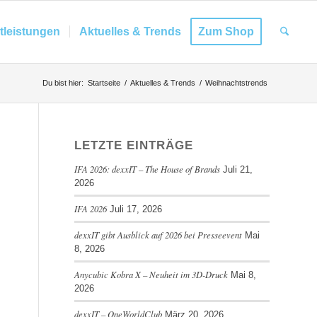
tleistungen
Aktuelles & Trends
Zum Shop
Du bist hier:
Startseite
/
Aktuelles & Trends
/
Weihnachtstrends
LETZTE EINTRÄGE
IFA 2026: dexxIT – The House of Brands
Juli 21,
2026
IFA 2026
Juli 17, 2026
dexxIT gibt Ausblick auf 2026 bei Presseevent
Mai
8, 2026
Anycubic Kobra X – Neuheit im 3D-Druck
Mai 8,
2026
dexxIT – OneWorldClub
März 20, 2026