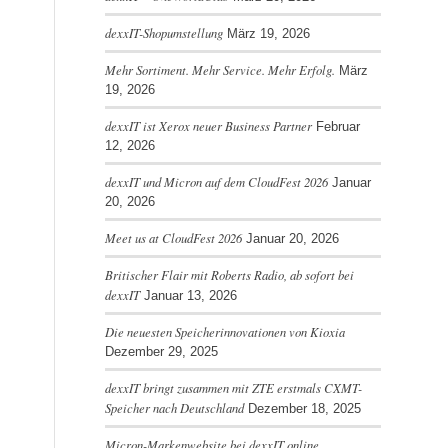
dexxIT-Shopumstellung
März 19, 2026
Mehr Sortiment. Mehr Service. Mehr Erfolg.
März
19, 2026
dexxIT ist Xerox neuer Business Partner
Februar
12, 2026
dexxIT und Micron auf dem CloudFest 2026
Januar
20, 2026
Meet us at CloudFest 2026
Januar 20, 2026
Britischer Flair mit Roberts Radio, ab sofort bei
dexxIT
Januar 13, 2026
Die neuesten Speicherinnovationen von Kioxia
Dezember 29, 2025
dexxIT bringt zusammen mit ZTE erstmals CXMT-
Speicher nach Deutschland
Dezember 18, 2025
Micron-Markenwebsite bei dexxIT online