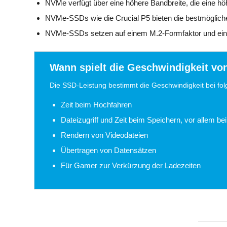
NVMe verfügt über eine höhere Bandbreite, die eine hö
NVMe-SSDs wie die Crucial P5 bieten die bestmöglich
NVMe-SSDs setzen auf einem M.2-Formfaktor und eine
Wann spielt die Geschwindigkeit vo
Die SSD-Leistung bestimmt die Geschwindigkeit bei fo
Zeit beim Hochfahren
Dateizugriff und Zeit beim Speichern, vor allem 
Rendern von Videodateien
Übertragen von Datensätzen
Für Gamer zur Verkürzung der Ladezeiten