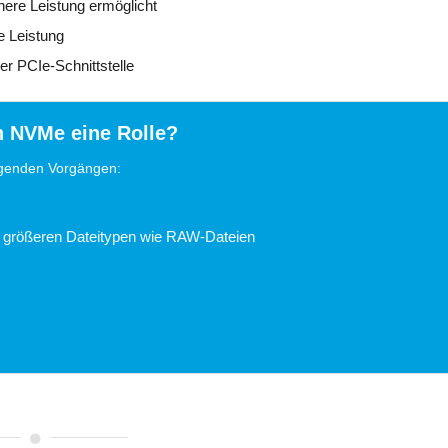
here Leistung ermöglicht
e Leistung
r PCIe-Schnittstelle
n NVMe eine Rolle?
lgenden Vorgängen:
bei größeren Dateitypen wie RAW-Dateien