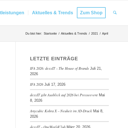
tleistungen
Aktuelles & Trends
Zum Shop
Du bist hier:
Startseite
/
Aktuelles & Trends
/
2021
/
April
LETZTE EINTRÄGE
IFA 2026: dexxIT – The House of Brands
Juli 21,
2026
IFA 2026
Juli 17, 2026
dexxIT gibt Ausblick auf 2026 bei Presseevent
Mai
8, 2026
Anycubic Kobra X – Neuheit im 3D-Druck
Mai 8,
2026
dexxIT – OneWorldClub
März 20, 2026