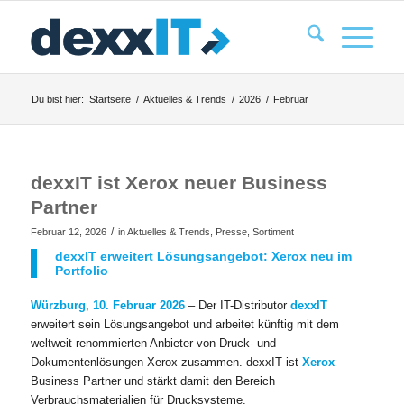
Du bist hier:
Startseite
/
Aktuelles & Trends
/
2026
/
Februar
dexxIT ist Xerox neuer Business
Partner
/
Februar 12, 2026
in
Aktuelles & Trends
,
Presse
,
Sortiment
dexxIT erweitert Lösungsangebot: Xerox neu im
Portfolio
Würzburg, 10. Februar 2026
– Der IT-Distributor
dexxIT
erweitert sein Lösungsangebot und arbeitet künftig mit dem
weltweit renommierten Anbieter von Druck- und
Dokumentenlösungen Xerox zusammen. dexxIT ist
Xerox
Business Partner und stärkt damit den Bereich
Verbrauchsmaterialien für Drucksysteme.