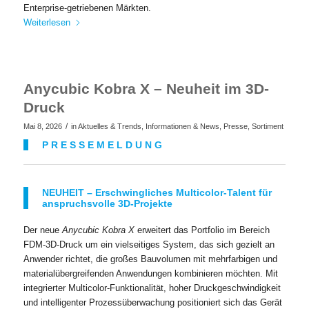
Enterprise-getriebenen Märkten.
Weiterlesen
Anycubic Kobra X – Neuheit im 3D-
Druck
/
Mai 8, 2026
in
Aktuelles & Trends
,
Informationen & News
,
Presse
,
Sortiment
P R E S S E M E L D U N G
NEUHEIT – Erschwingliches Multicolor-Talent für
anspruchsvolle 3D-Projekte
Der neue
Anycubic Kobra X
erweitert das Portfolio im Bereich
FDM‑3D‑Druck um ein vielseitiges System, das sich gezielt an
Anwender richtet, die großes Bauvolumen mit mehrfarbigen und
materialübergreifenden Anwendungen kombinieren möchten. Mit
integrierter Multicolor‑Funktionalität, hoher Druckgeschwindigkeit
und intelligenter Prozessüberwachung positioniert sich das Gerät