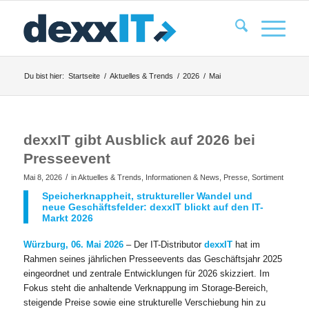
Du bist hier:
Startseite
/
Aktuelles & Trends
/
2026
/
Mai
dexxIT gibt Ausblick auf 2026 bei
Presseevent
/
Mai 8, 2026
in
Aktuelles & Trends
,
Informationen & News
,
Presse
,
Sortiment
Speicherknappheit, struktureller Wandel und
neue Geschäftsfelder: dexxIT blickt auf den IT-
Markt 2026
Würzburg, 06. Mai 2026
– Der IT-Distributor
dexxIT
hat im
Rahmen seines jährlichen Presseevents das Geschäftsjahr 2025
eingeordnet und zentrale Entwicklungen für 2026 skizziert. Im
Fokus steht die anhaltende Verknappung im Storage-Bereich,
steigende Preise sowie eine strukturelle Verschiebung hin zu