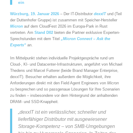
ein
Würzburg, 19. Januar 2026
– Der IT-Distributor
dexxIT
und
(Teil
der Duttenhofer Gruppe) ist zusammen mit Speicher-Hersteller
Micron
auf dem CloudFest 2026 im Europa-Park in Rust
vertreten. Am
Stand D02
bieten die Partner exklusive Experten-
Sprechstunden mit dem Titel
„Micron Connect – Ask the
Experts“
an.
Im Mittelpunkt stehen individuelle Projektgespräche rund um
Cloud-, KI- und Datacenter-Infrastrukturen, angeführt von Michael
Thedens und Marcel Futterer (beide Brand Manager Enterprise,
dexxIT). Besucher erhalten außerdem die Möglichkeit, ihre
Anforderungen direkt mit den Field Agent Engineers von
Micron
zu besprechen und so passgenaue Lösungen für Ihre Szenarien
zu finden – insbesondere vor dem Hintergrund der anhaltenden
DRAM- und SSD-Knappheit.
„dexxIT ist ein verlässlicher, schneller und
lieferfähiger Distributor mit ausgewiesener
Storage-Kompetenz – von SMB-Umgebungen