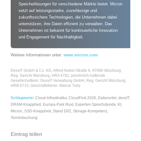
Speicherlösungen für verschiedene Märkte bietet. Micron
setzt auf leistungsstarke, zuverlässige und
zukunftssichere Technologien, die Unternehmen dabei
unterstützen, ihre Daten effizient zu verwalten. Das
Unternehmen ist bekannt für kontinuierliche Innovation
und Engagement für Nachhaltigkeit.
Weitere Informationen unter:
www.micron.com
DexxIT GmbH & Co. KG, Alfred-Nobel-Straße 6, 97080 Würzburg,
Reg. Gericht Würzburg, HRA 4782, persönlich haftende
Gesellschafterin: DexxIT Verwaltung GmbH, Reg. Gericht Würzburg,
HRB 6715, Geschäftsführer: Marcel Tully
Schlagworte:
Cloud-Infrastruktur
,
CloudFest 2026
,
Datacenter
,
dexxIT
,
DRAM-Knappheit
,
Europa-Park Rust
,
Experten-Sprechstunde
,
KI
,
Micron
,
SSD-Knappheit
,
Stand D02
,
Storage-Kompetenz
,
Terminbuchung
Eintrag teilen