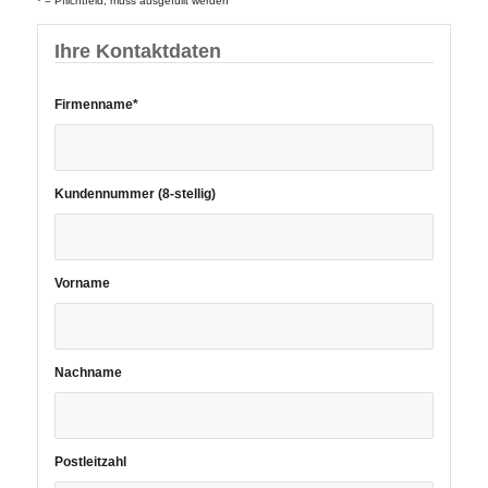
* = Pflichtfeld, muss ausgefüllt werden
Ihre Kontaktdaten
Bitte
Firmenname*
lasse
dieses
Feld
leer.
Kundennummer (8-stellig)
Vorname
Nachname
Postleitzahl