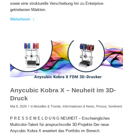
sowie eine strukturelle Verschiebung hin zu Enterprise-
getriebenen Märkten.
Weiterlesen
Anycubic Kobra X – Neuheit im 3D-
Druck
/
Mai 8, 2026
in
Aktuelles & Trends
,
Informationen & News
,
Presse
,
Sortiment
P R E S S E M E L D U N G NEUHEIT – Erschwingliches
Multicolor-Talent für anspruchsvolle 3D-Projekte Der neue
Anycubic Kobra X erweitert das Portfolio im Bereich