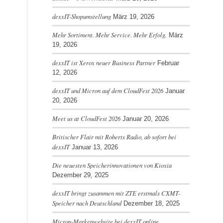
dexxIT-Shopumstellung
März 19, 2026
Mehr Sortiment. Mehr Service. Mehr Erfolg.
März
19, 2026
dexxIT ist Xerox neuer Business Partner
Februar
12, 2026
dexxIT und Micron auf dem CloudFest 2026
Januar
20, 2026
Meet us at CloudFest 2026
Januar 20, 2026
Britischer Flair mit Roberts Radio, ab sofort bei
dexxIT
Januar 13, 2026
Die neuesten Speicherinnovationen von Kioxia
Dezember 29, 2025
dexxIT bringt zusammen mit ZTE erstmals CXMT-
Speicher nach Deutschland
Dezember 18, 2025
Micron-Markenwebsite bei dexxIT online