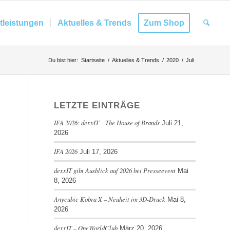
tleistungen
Aktuelles & Trends
Zum Shop
Du bist hier:
Startseite
/
Aktuelles & Trends
/
2020
/
Juli
LETZTE EINTRÄGE
IFA 2026: dexxIT – The House of Brands
Juli 21,
2026
IFA 2026
Juli 17, 2026
dexxIT gibt Ausblick auf 2026 bei Presseevent
Mai
8, 2026
Anycubic Kobra X – Neuheit im 3D-Druck
Mai 8,
2026
dexxIT – OneWorldClub
März 20, 2026