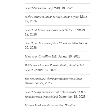
dexxIT-Shopumstellung
März 19, 2026
Mehr Sortiment. Mehr Service. Mehr Erfolg.
März
19, 2026
dexxIT ist Xerox neuer Business Partner
Februar
12, 2026
dexxIT und Micron auf dem CloudFest 2026
Januar
20, 2026
Meet us at CloudFest 2026
Januar 20, 2026
Britischer Flair mit Roberts Radio, ab sofort bei
dexxIT
Januar 13, 2026
Die neuesten Speicherinnovationen von Kioxia
Dezember 29, 2025
dexxIT bringt zusammen mit ZTE erstmals CXMT-
Speicher nach Deutschland
Dezember 18, 2025
Micron-Markenwebsite bei dexxIT online