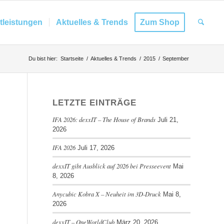
tleistungen
Aktuelles & Trends
Zum Shop
Du bist hier:
Startseite
/
Aktuelles & Trends
/
2015
/
September
LETZTE EINTRÄGE
IFA 2026: dexxIT – The House of Brands
Juli 21,
2026
IFA 2026
Juli 17, 2026
dexxIT gibt Ausblick auf 2026 bei Presseevent
Mai
8, 2026
Anycubic Kobra X – Neuheit im 3D-Druck
Mai 8,
2026
dexxIT – OneWorldClub
März 20, 2026