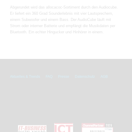
Abgerundet wird das allocacoc-Sortiment durch den Audiocube.
Er liefert ein 360 Grad Sounderlebnis mit vier Lautsprechern,
einem Subwoofer und einem Bass. Der AudioCube läuft mit
Strom oder interner Batterie und empfängt die Musikdaten per
Bluetooth. Ein echter Hingucker und Hinhörer in einem.
Aktuelles & Trends
FAQ
Presse
Datenschutz
AGB