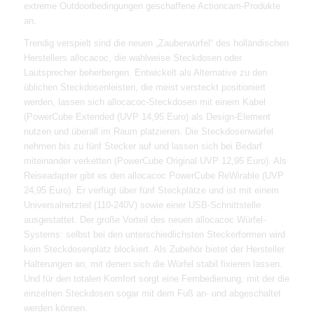
extreme Outdoorbedingungen geschaffene Actioncam-Produkte
an.
Trendig verspielt sind die neuen „Zauberwürfel“ des holländischen
Herstellers allocacoc, die wahlweise Steckdosen oder
Lautsprecher beherbergen. Entwickelt als Alternative zu den
üblichen Steckdosenleisten, die meist versteckt positioniert
werden, lassen sich allocacoc-Steckdosen mit einem Kabel
(PowerCube Extended (UVP 14,95 Euro) als Design-Element
nutzen und überall im Raum platzieren. Die Steckdosenwürfel
nehmen bis zu fünf Stecker auf und lassen sich bei Bedarf
miteinander verketten (PowerCube Original UVP 12,95 Euro). Als
Reiseadapter gibt es den allocacoc PowerCube ReWirable (UVP
24,95 Euro). Er verfügt über fünf Steckplätze und ist mit einem
Universalnetzteil (110-240V) sowie einer USB-Schnittstelle
ausgestattet. Der große Vorteil des neuen allocacoc Würfel-
Systems: selbst bei den unterschiedlichsten Steckerformen wird
kein Steckdosenplatz blockiert. Als Zubehör bietet der Hersteller
Halterungen an, mit denen sich die Würfel stabil fixieren lassen.
Und für den totalen Komfort sorgt eine Fernbedienung, mit der die
einzelnen Steckdosen sogar mit dem Fuß an- und abgeschaltet
werden können.