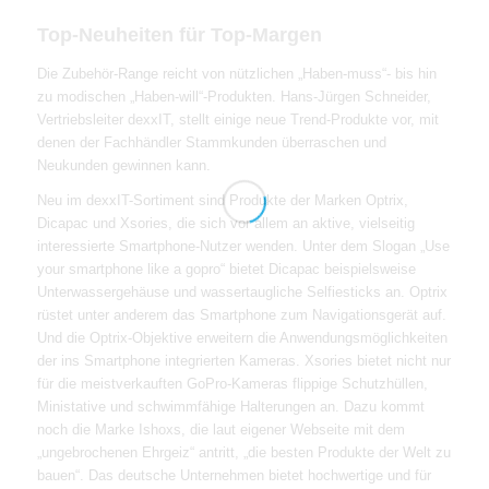
Top-Neuheiten für Top-Margen
Die Zubehör-Range reicht von nützlichen „Haben-muss“- bis hin
zu modischen „Haben-will“-Produkten. Hans-Jürgen Schneider,
Vertriebsleiter dexxIT, stellt einige neue Trend-Produkte vor, mit
denen der Fachhändler Stammkunden überraschen und
Neukunden gewinnen kann.
Neu im dexxIT-Sortiment sind Produkte der Marken Optrix,
Dicapac und Xsories, die sich vor allem an aktive, vielseitig
interessierte Smartphone-Nutzer wenden. Unter dem Slogan „Use
your smartphone like a gopro“ bietet Dicapac beispielsweise
Unterwassergehäuse und wassertaugliche Selfiesticks an. Optrix
rüstet unter anderem das Smartphone zum Navigationsgerät auf.
Und die Optrix-Objektive erweitern die Anwendungsmöglichkeiten
der ins Smartphone integrierten Kameras. Xsories bietet nicht nur
für die meistverkauften GoPro-Kameras flippige Schutzhüllen,
Ministative und schwimmfähige Halterungen an. Dazu kommt
noch die Marke Ishoxs, die laut eigener Webseite mit dem
„ungebrochenen Ehrgeiz“ antritt, „die besten Produkte der Welt zu
bauen“. Das deutsche Unternehmen bietet hochwertige und für