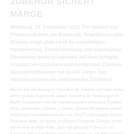
ZUBEHÖR SICHERT
MARGE
Würzburg, 28. September 2015.
Der Verkauf von
Primärprodukten wie Notebook, Smartphone oder
Drucker sorgt allein nicht für nachhaltigen
Handelserfolg. Kundenbindung und regelmäßige
Einnahmen basieren vielmehr auf dem richtigen
Angebot an nützlichem und modischem Zubehör.
Spezialdistributoren wie dexxIT bieten den
Handelspartnern ein umfassendes Sortiment.
dexxIT war von Anfang an Spezialist für Zubehör und legte schon
immer großes Augenmerk darauf, frühzeitig die Strömungen im
Markt zu erkennen und den Handelspartnern innovative Produkte
nebst passendem Zubehör zu bieten. Dieses Herangehen gehört
einfach zur Unternehmenskultur von dexxIT und spiegelt sich im
Sortiment wider. So spielte im Bereich Fotografie Zubehör schon
immer eine wichtige Rolle, denn das gesamte Potenzial von
Kameras oder Camcordern lässt sich häufig nur mit dem richtigen