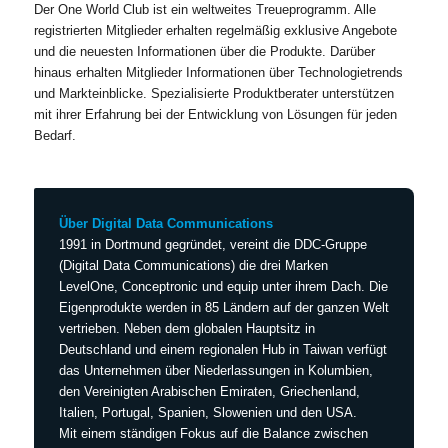
Der One World Club ist ein weltweites Treueprogramm. Alle
registrierten Mitglieder erhalten regelmäßig exklusive Angebote
und die neuesten Informationen über die Produkte. Darüber
hinaus erhalten Mitglieder Informationen über Technologietrends
und Markteinblicke. Spezialisierte Produktberater unterstützen
mit ihrer Erfahrung bei der Entwicklung von Lösungen für jeden
Bedarf.
Über Digital Data Communications
1991 in Dortmund gegründet, vereint die DDC-Gruppe
(Digital Data Communications) die drei Marken
LevelOne, Conceptronic und equip unter ihrem Dach. Die
Eigenprodukte werden in 85 Ländern auf der ganzen Welt
vertrieben. Neben dem globalen Hauptsitz in
Deutschland und einem regionalen Hub in Taiwan verfügt
das Unternehmen über Niederlassungen in Kolumbien,
den Vereinigten Arabischen Emiraten, Griechenland,
Italien, Portugal, Spanien, Slowenien und den USA.
Mit einem ständigen Fokus auf die Balance zwischen