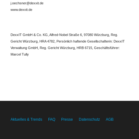
j.oechsner@dexxit.de
www.dexxit.de
DexxIT GmbH & Co. KG, Alfred-Nobel Straße 6, 97080 Würzburg, Reg.
Gericht Würzburg, HRA 4782, Persönlich haftende Gesellschafterin: DexxIT
Verwaltung GmbH, Reg. Gericht Würzburg, HRB 6715, Geschäftsführer:
Marcel Tully
Aktuelles & Trends
FAQ
Presse
Datenschutz
AGB