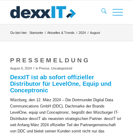
Du bist hier:
Startseite
/
Aktuelles & Trends
/
2024
/
August
P R E S S E M E L D U N G
/
August 6, 2024
in
Presse
,
Uncategorized
DexxIT ist ab sofort offizieller
Distributor für LevelOne, Equip und
Conceptronic
Würzburg, den 12. März 2024 – Die Dortmunder Digital Data
Communications GmbH (DDC), Dachmarke der Brands
LevelOne, equip und Conceptronic, begrüßt den Würzburger IT-
Distributor dexxIT als neuesten strategischen Partner. dexxIT ist
seit Anfang März 2024 offizieller Teil der Partnergemeinschaft
von DDC und bietet seinen Kunden somit nicht nur das