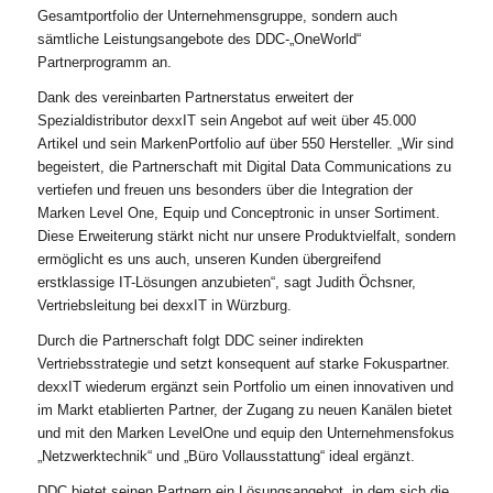
Gesamtportfolio der Unternehmensgruppe, sondern auch
sämtliche Leistungsangebote des DDC-„OneWorld“
Partnerprogramm an.
Dank des vereinbarten Partnerstatus erweitert der
Spezialdistributor dexxIT sein Angebot auf weit über 45.000
Artikel und sein MarkenPortfolio auf über 550 Hersteller. „Wir sind
begeistert, die Partnerschaft mit Digital Data Communications zu
vertiefen und freuen uns besonders über die Integration der
Marken Level One, Equip und Conceptronic in unser Sortiment.
Diese Erweiterung stärkt nicht nur unsere Produktvielfalt, sondern
ermöglicht es uns auch, unseren Kunden übergreifend
erstklassige IT-Lösungen anzubieten“, sagt Judith Öchsner,
Vertriebsleitung bei dexxIT in Würzburg.
Durch die Partnerschaft folgt DDC seiner indirekten
Vertriebsstrategie und setzt konsequent auf starke Fokuspartner.
dexxIT wiederum ergänzt sein Portfolio um einen innovativen und
im Markt etablierten Partner, der Zugang zu neuen Kanälen bietet
und mit den Marken LevelOne und equip den Unternehmensfokus
„Netzwerktechnik“ und „Büro Vollausstattung“ ideal ergänzt.
DDC bietet seinen Partnern ein Lösungsangebot, in dem sich die