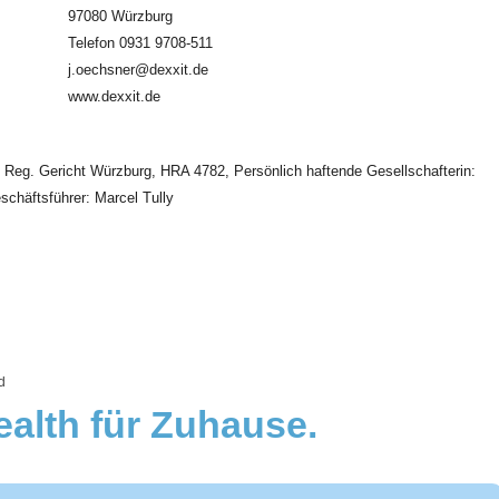
97080 Würzburg
Telefon 0931 9708-511
j.oechsner@dexxit.de
www.dexxit.de
Reg. Gericht Würzburg, HRA 4782, Persönlich haftende Gesellschafterin:
häftsführer: Marcel Tully
d
alth für Zuhause.