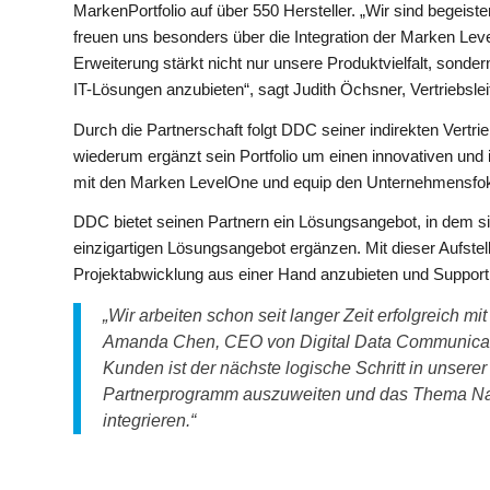
MarkenPortfolio auf über 550 Hersteller. „Wir sind begeiste
freuen uns besonders über die Integration der Marken Lev
Erweiterung stärkt nicht nur unsere Produktvielfalt, sond
IT-Lösungen anzubieten“, sagt Judith Öchsner, Vertriebsle
Durch die Partnerschaft folgt DDC seiner indirekten Vertr
wiederum ergänzt sein Portfolio um einen innovativen und 
mit den Marken LevelOne und equip den Unternehmensfokus
DDC bietet seinen Partnern ein Lösungsangebot, in dem s
einzigartigen Lösungsangebot ergänzen. Mit dieser Aufste
Projektabwicklung aus einer Hand anzubieten und Support,
„Wir arbeiten schon seit langer Zeit erfolgreich m
Amanda Chen, CEO von Digital Data Communicatio
Kunden ist der nächste logische Schritt in unsere
Partnerprogramm auszuweiten und das Thema Nac
integrieren.“