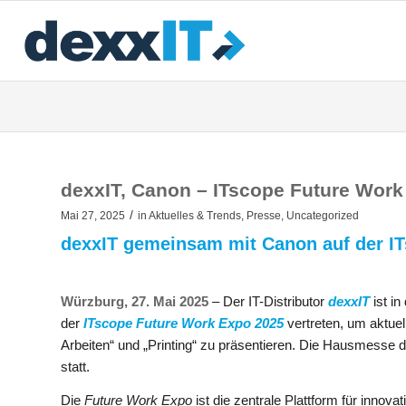
dexxIT, Canon – ITscope Future Wor
/
Mai 27, 2025
in
Aktuelles & Trends
,
Presse
,
Uncategorized
dexxIT gemeinsam mit Canon auf der I
Würzburg, 27. Mai 2025
– Der IT-Distributor
dexxIT
ist i
der
ITscope Future Work Expo 2025
vertreten, um aktu
Arbeiten“ und „Printing“ zu präsentieren. Die Hausmesse
statt.
Die
Future Work Expo
ist die zentrale Plattform für inno