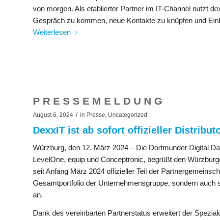
von morgen. Als etablierter Partner im IT-Channel nutzt de
Gespräch zu kommen, neue Kontakte zu knüpfen und Einbl
Weiterlesen
P R E S S E M E L D U N G
/
August 6, 2024
in
Presse
,
Uncategorized
DexxIT ist ab sofort offizieller Distrib
Würzburg, den 12. März 2024 – Die Dortmunder Digital
LevelOne, equip und Conceptronic, begrüßt den Würzburger 
seit Anfang März 2024 offizieller Teil der Partnergemeins
Gesamtportfolio der Unternehmensgruppe, sondern auch
an.
Dank des vereinbarten Partnerstatus erweitert der Speziald