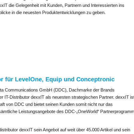
xxIT die Gelegenheit mit Kunden, Partnern und Interessierten ins
icke in die neuesten Produktentwicklungen zu geben.
utor für LevelOne, Equip und Conceptronic
 Data Communications GmbH (DDC), Dachmarke der Brands
IT-Distributor dexxIT als neuesten strategischen Partner. dexxIT is
chaft von DDC und bietet seinen Kunden somit nicht nur das
 sämtliche Leistungsangebote des DDC-„OneWorld“ Partnerprogram
istributor dexxIT sein Angebot auf weit über 45.000 Artikel und sein