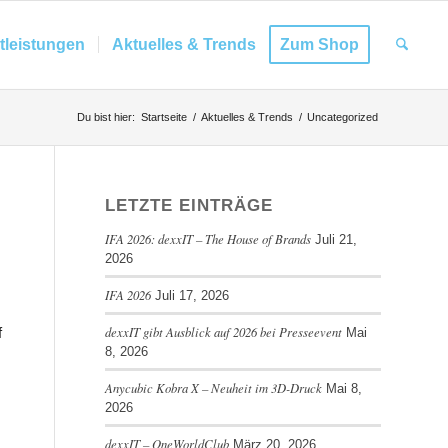
tleistungen
Aktuelles & Trends
Zum Shop
Du bist hier:
Startseite
/
Aktuelles & Trends
/
Uncategorized
LETZTE EINTRÄGE
IFA 2026: dexxIT – The House of Brands
Juli 21,
2026
IFA 2026
Juli 17, 2026
dexxIT gibt Ausblick auf 2026 bei Presseevent
f
Mai
8, 2026
Anycubic Kobra X – Neuheit im 3D-Druck
Mai 8,
2026
dexxIT – OneWorldClub
März 20, 2026