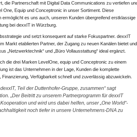
rt, die Partnerschaft mit Digital Data Communications zu vertiefen un
el One, Equip und Conceptronic in unser Sortiment. Diese
ern ermöglicht es uns auch, unseren Kunden übergreifend erstklassige
itung bei dexxIT in Würzburg.
iebsstrategie und setzt konsequent auf starke Fokuspartner. dexxIT
im Markt etablierten Partner, der Zugang zu neuen Kanälen bietet und
 „Netzwerktechnik“ und „Büro Vollausstattung“ ideal ergänzt.
ich die drei Marken LevelOne, equip und Conceptronic zu einem
llung ist das Unternehmen in der Lage, Kunden die komplette
 Finanzierung, Verfügbarkeit schnell und zuverlässig abzuwickeln.
it dexxIT, Teil der Duttenhofer-Gruppe, zusammen“ sagt
n. „Der Beitritt zu unserem Partnerprogramm für dexxIT
r Kooperation und wird uns dabei helfen, unser „One World“-
hhaltigkeit noch tiefer in unsere Unternehmens-DNA zu