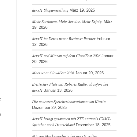
dexxIT-Shopumstellung
März 19, 2026
Mehr Sortiment. Mehr Service. Mehr Erfolg.
März
19, 2026
dexxIT ist Xerox neuer Business Partner
Februar
12, 2026
dexxIT und Micron auf dem CloudFest 2026
Januar
20, 2026
Meet us at CloudFest 2026
Januar 20, 2026
Britischer Flair mit Roberts Radio, ab sofort bei
dexxIT
Januar 13, 2026
t
Die neuesten Speicherinnovationen von Kioxia
Dezember 29, 2025
m
dexxIT bringt zusammen mit ZTE erstmals CXMT-
Speicher nach Deutschland
Dezember 18, 2025
Micron-Markenwebsite bei dexxIT online