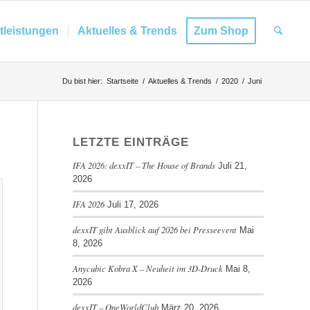
tleistungen
Aktuelles & Trends
Zum Shop
Du bist hier:
Startseite
/
Aktuelles & Trends
/
2020
/
Juni
LETZTE EINTRÄGE
IFA 2026: dexxIT – The House of Brands
Juli 21,
2026
IFA 2026
Juli 17, 2026
dexxIT gibt Ausblick auf 2026 bei Presseevent
Mai
8, 2026
Anycubic Kobra X – Neuheit im 3D-Druck
Mai 8,
2026
dexxIT – OneWorldClub
März 20, 2026