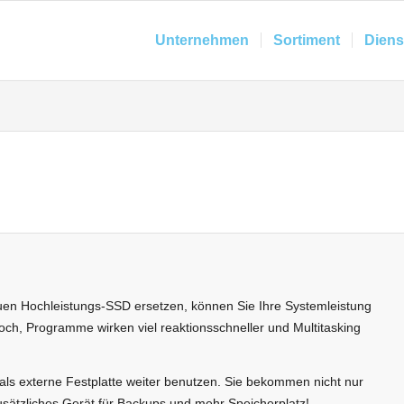
Unternehmen
Sortiment
Diens
uen Hochleistungs-SSD ersetzen, können Sie Ihre Systemleistung
och, Programme wirken viel reaktionsschneller und Multitasking
als externe Festplatte weiter benutzen. Sie bekommen nicht nur
sätzliches Gerät für Backups und mehr Speicherplatz!