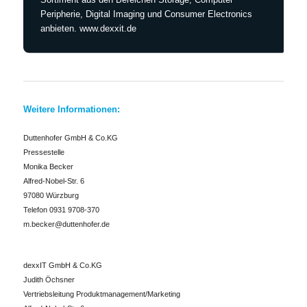
Peripherie, Digital Imaging und Consumer Electronics
anbieten. www.dexxit.de
Weitere Informationen:
Duttenhofer GmbH & Co.KG
Pressestelle
Monika Becker
Alfred-Nobel-Str. 6
97080 Würzburg
Telefon 0931 9708-370
m.becker@duttenhofer.de
dexxIT GmbH & Co.KG
Judith Öchsner
Vertriebsleitung Produktmanagement/Marketing