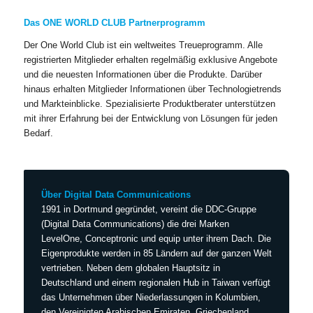
Das ONE WORLD CLUB Partnerprogramm
Der One World Club ist ein weltweites Treueprogramm. Alle
registrierten Mitglieder erhalten regelmäßig exklusive Angebote
und die neuesten Informationen über die Produkte. Darüber
hinaus erhalten Mitglieder Informationen über Technologietrends
und Markteinblicke. Spezialisierte Produktberater unterstützen
mit ihrer Erfahrung bei der Entwicklung von Lösungen für jeden
Bedarf.
Über Digital Data Communications
1991 in Dortmund gegründet, vereint die DDC-Gruppe
(Digital Data Communications) die drei Marken
LevelOne, Conceptronic und equip unter ihrem Dach. Die
Eigenprodukte werden in 85 Ländern auf der ganzen Welt
vertrieben. Neben dem globalen Hauptsitz in
Deutschland und einem regionalen Hub in Taiwan verfügt
das Unternehmen über Niederlassungen in Kolumbien,
den Vereinigten Arabischen Emiraten, Griechenland,