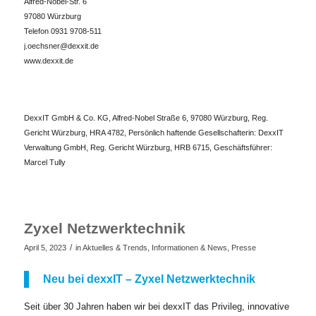
Alfred-Nobel-Str. 6
97080 Würzburg
Telefon 0931 9708-511
j.oechsner@dexxit.de
www.dexxit.de
DexxIT GmbH & Co. KG, Alfred-Nobel Straße 6, 97080 Würzburg, Reg.
Gericht Würzburg, HRA 4782, Persönlich haftende Gesellschafterin: DexxIT
Verwaltung GmbH, Reg. Gericht Würzburg, HRB 6715, Geschäftsführer:
Marcel Tully
Zyxel Netzwerktechnik
/
April 5, 2023
in
Aktuelles & Trends
,
Informationen & News
,
Presse
Neu bei dexxIT – Zyxel Netzwerktechnik
Seit über 30 Jahren haben wir bei dexxIT das Privileg, innovative