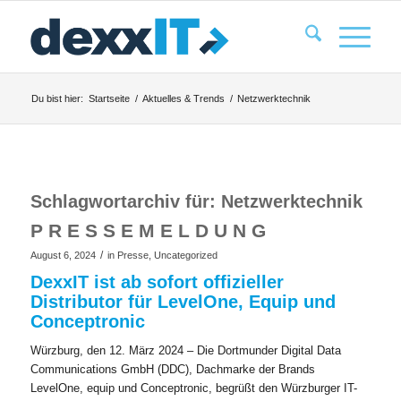
Du bist hier:
Startseite
/
Aktuelles & Trends
/
Netzwerktechnik
Schlagwortarchiv für:
Netzwerktechnik
P R E S S E M E L D U N G
/
August 6, 2024
in
Presse
,
Uncategorized
DexxIT ist ab sofort offizieller
Distributor für LevelOne, Equip und
Conceptronic
Würzburg, den 12. März 2024 – Die Dortmunder Digital Data
Communications GmbH (DDC), Dachmarke der Brands
LevelOne, equip und Conceptronic, begrüßt den Würzburger IT-