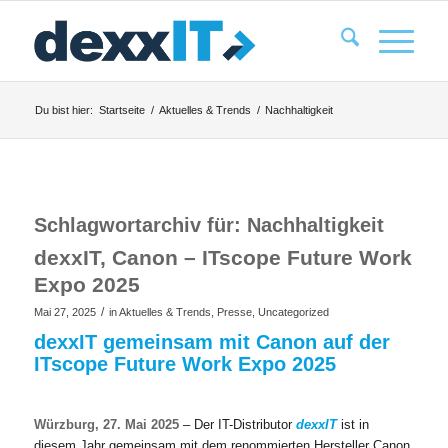
Du bist hier:
Startseite
/
Aktuelles & Trends
/
Nachhaltigkeit
Schlagwortarchiv für:
Nachhaltigkeit
dexxIT, Canon – ITscope Future Work
Expo 2025
/
Mai 27, 2025
in
Aktuelles & Trends
,
Presse
,
Uncategorized
dexxIT gemeinsam mit Canon auf der
ITscope Future Work Expo 2025
Würzburg, 27. Mai 2025
– Der IT-Distributor
dexxIT
ist in
diesem Jahr gemeinsam mit dem renommierten Hersteller Canon