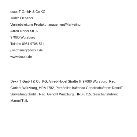
dexxIT GmbH & Co.KG
Judith Öchsner
Vertriebsleitung Produktmanagement/Marketing
Alfred-Nobel-Str. 6
97080 Würzburg
Telefon 0931 9708-511
j.oechsner@dexxit.de
www.dexxit.de
DexxIT GmbH & Co. KG, Alfred-Nobel Straße 6, 97080 Würzburg, Reg.
Gericht Würzburg, HRA 4782, Persönlich haftende Gesellschafterin: DexxIT
Verwaltung GmbH, Reg. Gericht Würzburg, HRB 6715, Geschäftsführer:
Marcel Tully