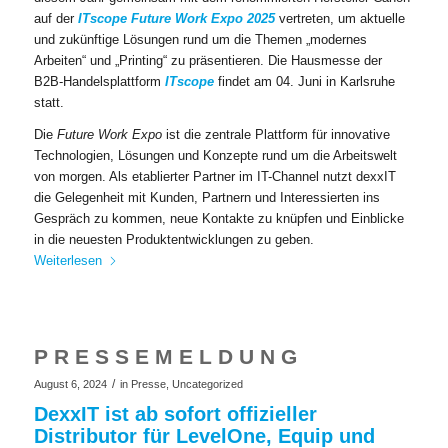
auf der
ITscope Future Work Expo 2025
vertreten, um aktuelle
und zukünftige Lösungen rund um die Themen „modernes
Arbeiten“ und „Printing“ zu präsentieren. Die Hausmesse der
B2B-Handelsplattform
ITscope
findet am 04. Juni in Karlsruhe
statt.
Die
Future Work Expo
ist die zentrale Plattform für innovative
Technologien, Lösungen und Konzepte rund um die Arbeitswelt
von morgen. Als etablierter Partner im IT-Channel nutzt dexxIT
die Gelegenheit mit Kunden, Partnern und Interessierten ins
Gespräch zu kommen, neue Kontakte zu knüpfen und Einblicke
in die neuesten Produktentwicklungen zu geben.
Weiterlesen
P R E S S E M E L D U N G
/
August 6, 2024
in
Presse
,
Uncategorized
DexxIT ist ab sofort offizieller
Distributor für LevelOne, Equip und