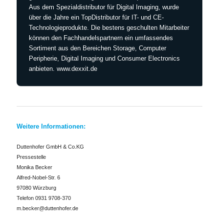
Aus dem Spezialdistributor für Digital Imaging, wurde
über die Jahre ein TopDistributor für IT- und CE-
Technologieprodukte. Die bestens geschulten Mitarbeiter
können den Fachhandelspartnern ein umfassendes
Sortiment aus den Bereichen Storage, Computer
Peripherie, Digital Imaging und Consumer Electronics
anbieten. www.dexxit.de
Weitere Informationen:
Duttenhofer GmbH & Co.KG
Pressestelle
Monika Becker
Alfred-Nobel-Str. 6
97080 Würzburg
Telefon 0931 9708-370
m.becker@duttenhofer.de