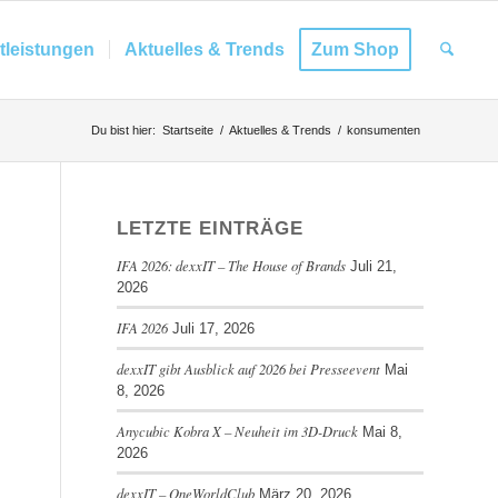
tleistungen
Aktuelles & Trends
Zum Shop
Du bist hier:
Startseite
/
Aktuelles & Trends
/
konsumenten
LETZTE EINTRÄGE
IFA 2026: dexxIT – The House of Brands
Juli 21,
2026
IFA 2026
Juli 17, 2026
dexxIT gibt Ausblick auf 2026 bei Presseevent
Mai
8, 2026
Anycubic Kobra X – Neuheit im 3D-Druck
Mai 8,
2026
dexxIT – OneWorldClub
März 20, 2026