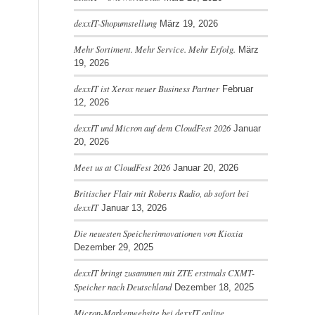
dexxIT-Shopumstellung
März 19, 2026
Mehr Sortiment. Mehr Service. Mehr Erfolg.
März
19, 2026
dexxIT ist Xerox neuer Business Partner
Februar
12, 2026
dexxIT und Micron auf dem CloudFest 2026
Januar
20, 2026
Meet us at CloudFest 2026
Januar 20, 2026
Britischer Flair mit Roberts Radio, ab sofort bei
dexxIT
Januar 13, 2026
Die neuesten Speicherinnovationen von Kioxia
Dezember 29, 2025
dexxIT bringt zusammen mit ZTE erstmals CXMT-
Speicher nach Deutschland
Dezember 18, 2025
Micron-Markenwebsite bei dexxIT online