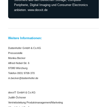
Peripherie, Digital Imaging und Consumer Electronics
anbieten. www.dexxit.de
Weitere Informationen:
Duttenhofer GmbH & Co.KG
Pressestelle
Monika Becker
Alfred-Nobel-Str. 6
97080 Würzburg
Telefon 0931 9708-370
m.becker@duttenhofer.de
dexxIT GmbH & Co.KG
Judith Öchsner
Vertriebsleitung Produktmanagement/Marketing