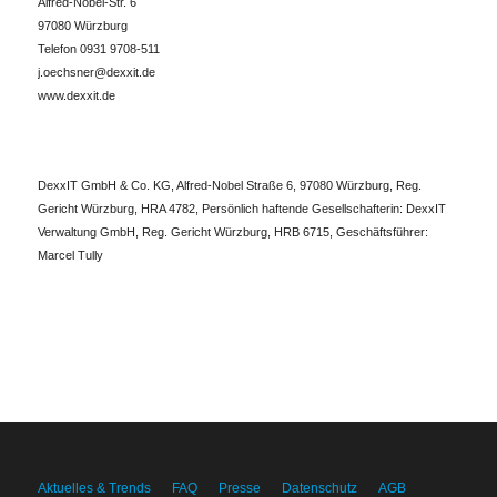
Alfred-Nobel-Str. 6
97080 Würzburg
Telefon 0931 9708-511
j.oechsner@dexxit.de
www.dexxit.de
DexxIT GmbH & Co. KG, Alfred-Nobel Straße 6, 97080 Würzburg, Reg.
Gericht Würzburg, HRA 4782, Persönlich haftende Gesellschafterin: DexxIT
Verwaltung GmbH, Reg. Gericht Würzburg, HRB 6715, Geschäftsführer:
Marcel Tully
Aktuelles & Trends
FAQ
Presse
Datenschutz
AGB