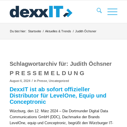
Du bist hier:
Startseite
/
Aktuelles & Trends
/
Judith Öchsner
Schlagwortarchiv für:
Judith Öchsner
P R E S S E M E L D U N G
/
August 6, 2024
in
Presse
,
Uncategorized
DexxIT ist ab sofort offizieller
Distributor für LevelOne, Equip und
Conceptronic
Würzburg, den 12. März 2024 – Die Dortmunder Digital Data
Communications GmbH (DDC), Dachmarke der Brands
LevelOne, equip und Conceptronic, begrüßt den Würzburger IT-