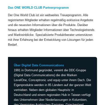
Das ONE WORLD CLUB Partnerprogramm
Der One World Club ist ein weltweites Treueprogramm. Alle
registrierten Mitglieder erhalten regelmäßig exklusive Angebote
und die neuesten Informationen über die Produkte. Darüber
hinaus erhalten Mitglieder Informationen über Technologietrends
und Markteinblicke. Spezialisierte Produktberater unterstützen
mit ihrer Erfahrung bei der Entwicklung von Lösungen für jeden
Bedarf.
Über Digital Data Communications
1991 in Dortmund gegründet, vereint die DDC-Gruppe
(Digital Data Communications) die drei Marken
LevelOne, Conceptronic und equip unter ihrem Dach. Die
Eigenprodukte werden in 85 Ländern auf der ganzen Welt
vertrieben. Neben dem globalen Hauptsitz in
Deutschland und einem regionalen Hub in Taiwan verfügt
das Unternehmen über Niederlassungen in Kolumbien,
den Vereinigten Arabischen Emiraten, Griechenland,