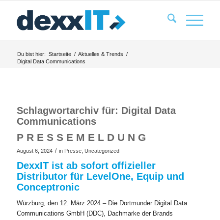
Du bist hier:
Startseite
/
Aktuelles & Trends
/
Digital Data Communications
Schlagwortarchiv für:
Digital Data
Communications
P R E S S E M E L D U N G
/
August 6, 2024
in
Presse
,
Uncategorized
DexxIT ist ab sofort offizieller
Distributor für LevelOne, Equip und
Conceptronic
Würzburg, den 12. März 2024 – Die Dortmunder Digital Data
Communications GmbH (DDC), Dachmarke der Brands