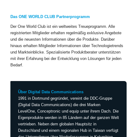
Das ONE WORLD CLUB Partnerprogramm
Der One World Club ist ein weltweites Treueprogramm. Alle
registrierten Mitglieder erhalten regelmäßig exklusive Angebote
und die neuesten Informationen über die Produkte. Darüber
hinaus erhalten Mitglieder Informationen über Technologietrends
und Markteinblicke. Spezialisierte Produktberater unterstützen
mit ihrer Erfahrung bei der Entwicklung von Lösungen für jeden
Bedarf.
Über Digital Data Communications
1991 in Dortmund gegründet, vereint die DDC-Gruppe
(Digital Data Communications) die drei Marken
LevelOne, Conceptronic und equip unter ihrem Dach. Die
Eigenprodukte werden in 85 Ländern auf der ganzen Welt
vertrieben. Neben dem globalen Hauptsitz in
Deutschland und einem regionalen Hub in Taiwan verfügt
das Unternehmen über Niederlassungen in Kolumbien,