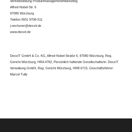
Vertriebsleitung Produktmanagement/Marketing
Alfred-Nobel-Str. 6
97080 Würzburg
Telefon 0931 9708-511
j.oechsner@dexxit.de
www.dexxit.de
DexxIT GmbH & Co. KG, Alfred-Nobel Straße 6, 97080 Würzburg, Reg.
Gericht Würzburg, HRA 4782, Persönlich haftende Gesellschafterin: DexxIT
Verwaltung GmbH, Reg. Gericht Würzburg, HRB 6715, Geschäftsführer:
Marcel Tully