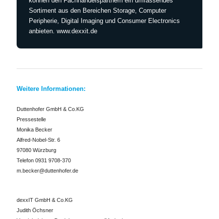
können den Fachhandelspartnern ein umfassendes
Sortiment aus den Bereichen Storage, Computer
Peripherie, Digital Imaging und Consumer Electronics
anbieten. www.dexxit.de
Weitere Informationen:
Duttenhofer GmbH & Co.KG
Pressestelle
Monika Becker
Alfred-Nobel-Str. 6
97080 Würzburg
Telefon 0931 9708-370
m.becker@duttenhofer.de
dexxIT GmbH & Co.KG
Judith Öchsner