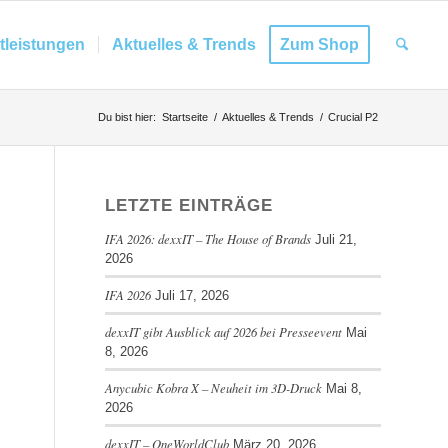
tleistungen
Aktuelles & Trends
Zum Shop
Du bist hier:
Startseite
/
Aktuelles & Trends
/
Crucial P2
LETZTE EINTRÄGE
IFA 2026: dexxIT – The House of Brands
Juli 21,
2026
IFA 2026
Juli 17, 2026
dexxIT gibt Ausblick auf 2026 bei Presseevent
Mai
8, 2026
Anycubic Kobra X – Neuheit im 3D-Druck
Mai 8,
2026
dexxIT – OneWorldClub
März 20, 2026