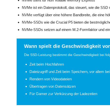
NVMe steht für Non Volatile Memory Express
NVMe ist ein Datenprotokoll, das steuert, wie die SS
NVMe verfügt über eine höhere Bandbreite, die eine hö
NVMe-SSDs wie die Crucial P5 bieten die bestmöglich
NVMe-SSDs setzen auf einem M.2-Formfaktor und eine
Wann spielt die Geschwindigkeit vo
Die SSD-Leistung bestimmt die Geschwindigkeit bei fo
Zeit beim Hochfahren
Dateizugriff und Zeit beim Speichern, vor allem 
Rendern von Videodateien
Übertragen von Datensätzen
Für Gamer zur Verkürzung der Ladezeiten