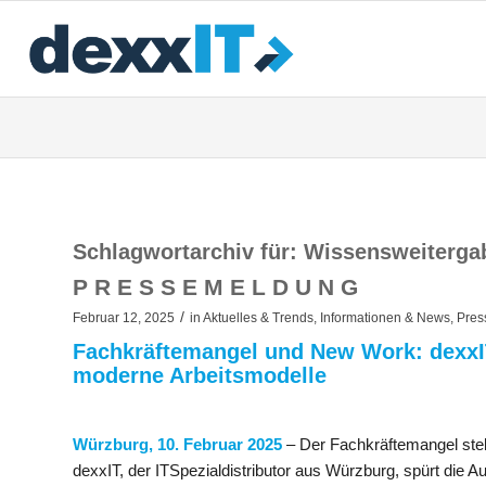
Schlagwortarchiv für:
Wissensweiterga
P R E S S E M E L D U N G
/
Februar 12, 2025
in
Aktuelles & Trends
,
Informationen & News
,
Pres
Fachkräftemangel und New Work: dexxIT
moderne Arbeitsmodelle
Würzburg, 10. Februar 2025
– Der Fachkräftemangel stel
dexxIT, der ITSpezialdistributor aus Würzburg, spürt die A