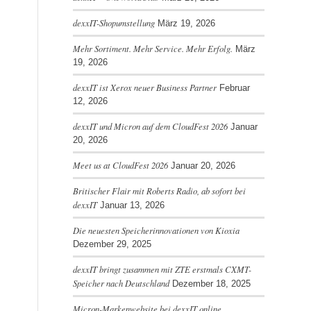
dexxIT-Shopumstellung
März 19, 2026
Mehr Sortiment. Mehr Service. Mehr Erfolg.
März
19, 2026
dexxIT ist Xerox neuer Business Partner
Februar
12, 2026
dexxIT und Micron auf dem CloudFest 2026
Januar
20, 2026
Meet us at CloudFest 2026
Januar 20, 2026
Britischer Flair mit Roberts Radio, ab sofort bei
dexxIT
Januar 13, 2026
Die neuesten Speicherinnovationen von Kioxia
Dezember 29, 2025
dexxIT bringt zusammen mit ZTE erstmals CXMT-
Speicher nach Deutschland
Dezember 18, 2025
Micron-Markenwebsite bei dexxIT online