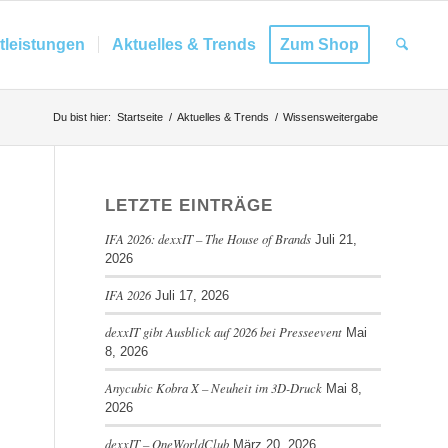
tleistungen
Aktuelles & Trends
Zum Shop
Du bist hier:
Startseite
/
Aktuelles & Trends
/
Wissensweitergabe
LETZTE EINTRÄGE
IFA 2026: dexxIT – The House of Brands
Juli 21,
2026
IFA 2026
Juli 17, 2026
dexxIT gibt Ausblick auf 2026 bei Presseevent
Mai
8, 2026
Anycubic Kobra X – Neuheit im 3D-Druck
Mai 8,
2026
dexxIT – OneWorldClub
März 20, 2026