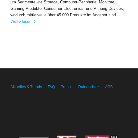
um Segmente wie Storage, Computer-Peripherie, Monitore,
Gaming-Produkte, Consumer Electronics, und Printing Devices,
wodurch mittlerweile über 45.000 Produkte im Angebot sind.
Weiterlesen
Aktuelles & Trends
FAQ
Presse
Datenschutz
AGB