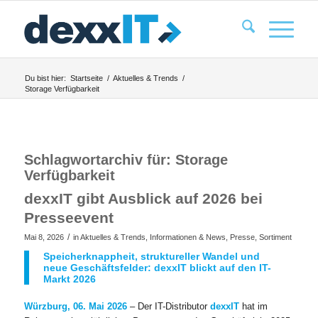
Du bist hier:
Startseite
/
Aktuelles & Trends
/
Storage Verfügbarkeit
Schlagwortarchiv für:
Storage
Verfügbarkeit
dexxIT gibt Ausblick auf 2026 bei
Presseevent
/
Mai 8, 2026
in
Aktuelles & Trends
,
Informationen & News
,
Presse
,
Sortiment
Speicherknappheit, struktureller Wandel und
neue Geschäftsfelder: dexxIT blickt auf den IT-
Markt 2026
Würzburg, 06. Mai 2026
– Der IT-Distributor
dexxIT
hat im