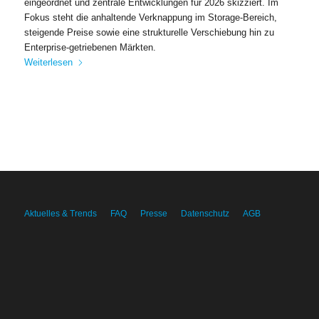
eingeordnet und zentrale Entwicklungen für 2026 skizziert. Im
Fokus steht die anhaltende Verknappung im Storage-Bereich,
steigende Preise sowie eine strukturelle Verschiebung hin zu
Enterprise-getriebenen Märkten.
Weiterlesen
Aktuelles & Trends
FAQ
Presse
Datenschutz
AGB