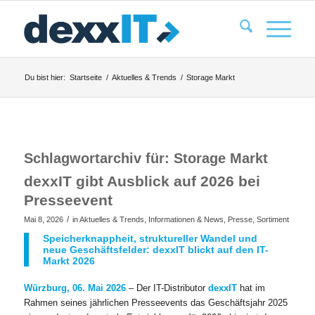
Du bist hier:
Startseite
/
Aktuelles & Trends
/
Storage Markt
Schlagwortarchiv für:
Storage Markt
dexxIT gibt Ausblick auf 2026 bei
Presseevent
/
Mai 8, 2026
in
Aktuelles & Trends
,
Informationen & News
,
Presse
,
Sortiment
Speicherknappheit, struktureller Wandel und
neue Geschäftsfelder: dexxIT blickt auf den IT-
Markt 2026
Würzburg, 06. Mai 2026
– Der IT-Distributor
dexxIT
hat im
Rahmen seines jährlichen Presseevents das Geschäftsjahr 2025