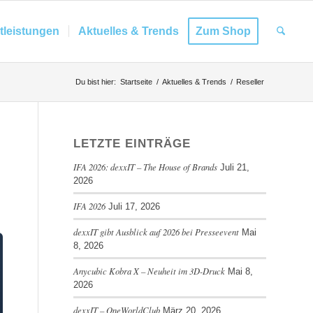
tleistungen
Aktuelles & Trends
Zum Shop
Du bist hier:
Startseite
/
Aktuelles & Trends
/
Reseller
LETZTE EINTRÄGE
IFA 2026: dexxIT – The House of Brands
Juli 21,
2026
IFA 2026
Juli 17, 2026
dexxIT gibt Ausblick auf 2026 bei Presseevent
Mai
8, 2026
Anycubic Kobra X – Neuheit im 3D-Druck
Mai 8,
2026
dexxIT – OneWorldClub
März 20, 2026