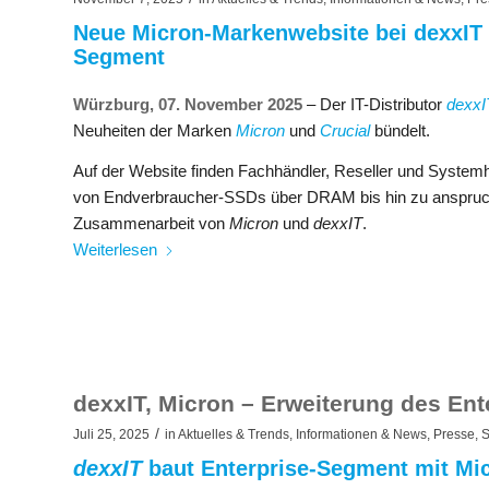
Neue Micron-Markenwebsite bei dexxIT o
Segment​
Würzburg, 07. November 2025
– Der IT-Distributor
dexxI
Neuheiten der Marken
Micron
und
Crucial
bündelt.
Auf der Website finden Fachhändler, Reseller und System
von Endverbraucher-SSDs über DRAM bis hin zu anspruchsv
Zusammenarbeit von
Micron
und
dexxIT
.​
Weiterlesen
dexxIT, Micron – Erweiterung des En
/
Juli 25, 2025
in
Aktuelles & Trends
,
Informationen & News
,
Presse
,
S
dexxIT
baut Enterprise-Segment mit Mi