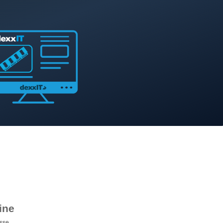
ine
sse