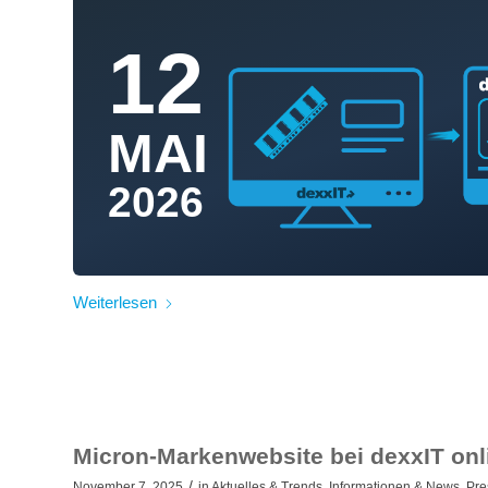
12
MAI
2026
Weiterlesen
Micron-Markenwebsite bei dexxIT onl
/
November 7, 2025
in
Aktuelles & Trends
,
Informationen & News
,
Pre