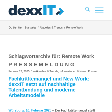
Du bist hier:
Startseite
/
Aktuelles & Trends
/
Remote Work
Schlagwortarchiv für:
Remote Work
P R E S S E M E L D U N G
/
Februar 12, 2025
in
Aktuelles & Trends
,
Informationen & News
,
Presse
Fachkräftemangel und New Work:
dexxIT setzt auf nachhaltige
Talentbindung und moderne
Arbeitsmodelle
Würzburg, 10. Februar 2025
– Der Fachkräftemangel stellt