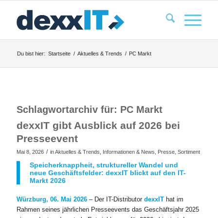
Du bist hier:
Startseite
/
Aktuelles & Trends
/
PC Markt
Schlagwortarchiv für:
PC Markt
dexxIT gibt Ausblick auf 2026 bei
Presseevent
/
Mai 8, 2026
in
Aktuelles & Trends
,
Informationen & News
,
Presse
,
Sortiment
Speicherknappheit, struktureller Wandel und
neue Geschäftsfelder: dexxIT blickt auf den IT-
Markt 2026
Würzburg, 06. Mai 2026
– Der IT-Distributor
dexxIT
hat im
Rahmen seines jährlichen Presseevents das Geschäftsjahr 2025