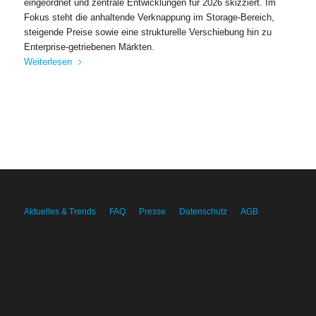
eingeordnet und zentrale Entwicklungen für 2026 skizziert. Im
Fokus steht die anhaltende Verknappung im Storage-Bereich,
steigende Preise sowie eine strukturelle Verschiebung hin zu
Enterprise-getriebenen Märkten.
Weiterlesen
Aktuelles & Trends
FAQ
Presse
Datenschutz
AGB