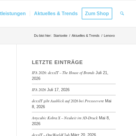
tleistungen
Aktuelles & Trends
Zum Shop
Du bist hier:
Startseite
/
Aktuelles & Trends
/
Lenovo
LETZTE EINTRÄGE
IFA 2026: dexxIT – The House of Brands
Juli 21,
2026
IFA 2026
Juli 17, 2026
dexxIT gibt Ausblick auf 2026 bei Presseevent
Mai
8, 2026
Anycubic Kobra X – Neuheit im 3D-Druck
Mai 8,
2026
dexxIT – OneWorldClub
März 20, 2026