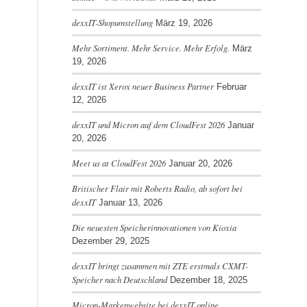
dexxIT-Shopumstellung
März 19, 2026
Mehr Sortiment. Mehr Service. Mehr Erfolg.
März
19, 2026
dexxIT ist Xerox neuer Business Partner
Februar
12, 2026
dexxIT und Micron auf dem CloudFest 2026
Januar
20, 2026
Meet us at CloudFest 2026
Januar 20, 2026
Britischer Flair mit Roberts Radio, ab sofort bei
dexxIT
Januar 13, 2026
Die neuesten Speicherinnovationen von Kioxia
Dezember 29, 2025
dexxIT bringt zusammen mit ZTE erstmals CXMT-
Speicher nach Deutschland
Dezember 18, 2025
Micron-Markenwebsite bei dexxIT online