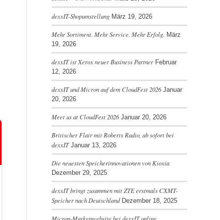
dexxIT-Shopumstellung
März 19, 2026
Mehr Sortiment. Mehr Service. Mehr Erfolg.
März
19, 2026
dexxIT ist Xerox neuer Business Partner
Februar
12, 2026
dexxIT und Micron auf dem CloudFest 2026
Januar
20, 2026
Meet us at CloudFest 2026
Januar 20, 2026
Britischer Flair mit Roberts Radio, ab sofort bei
dexxIT
Januar 13, 2026
Die neuesten Speicherinnovationen von Kioxia
Dezember 29, 2025
dexxIT bringt zusammen mit ZTE erstmals CXMT-
Speicher nach Deutschland
Dezember 18, 2025
Micron-Markenwebsite bei dexxIT online