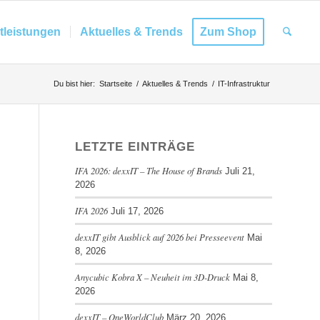
tleistungen
Aktuelles & Trends
Zum Shop
Du bist hier:
Startseite
/
Aktuelles & Trends
/
IT-Infrastruktur
LETZTE EINTRÄGE
IFA 2026: dexxIT – The House of Brands
Juli 21,
2026
IFA 2026
Juli 17, 2026
dexxIT gibt Ausblick auf 2026 bei Presseevent
Mai
8, 2026
Anycubic Kobra X – Neuheit im 3D-Druck
Mai 8,
2026
dexxIT – OneWorldClub
März 20, 2026