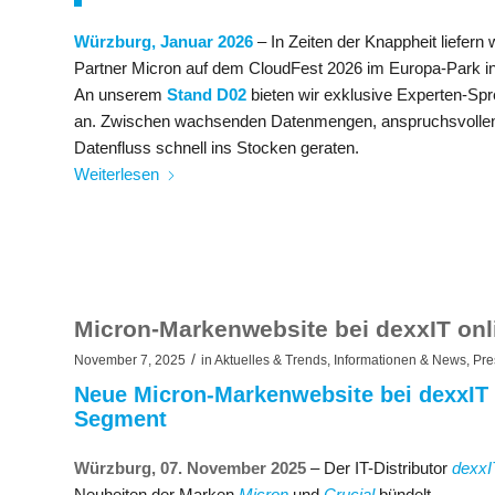
Würzburg, Januar 2026
– In Zeiten der Knappheit liefern
Partner Micron auf dem CloudFest 2026 im Europa-Park in
An unserem
Stand D02
bieten wir exklusive Experten-Sp
an. Zwischen wachsenden Datenmengen, anspruchsvollen 
Datenfluss schnell ins Stocken geraten.
Weiterlesen
Micron-Markenwebsite bei dexxIT onl
/
November 7, 2025
in
Aktuelles & Trends
,
Informationen & News
,
Pre
Neue Micron-Markenwebsite bei dexxIT o
Segment​
Würzburg, 07. November 2025
– Der IT-Distributor
dexxI
Neuheiten der Marken
Micron
und
Crucial
bündelt.