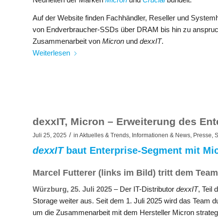
Auf der Website finden Fachhändler, Reseller und System
von Endverbraucher-SSDs über DRAM bis hin zu anspruchsv
Zusammenarbeit von
Micron
und
dexxIT
.​
Weiterlesen
dexxIT, Micron – Erweiterung des En
/
Juli 25, 2025
in
Aktuelles & Trends
,
Informationen & News
,
Presse
,
S
dexxIT
baut Enterprise-Segment mit Mi
Marcel Futterer (links im Bild) tritt dem Team
Würzburg, 25. Juli 2025
– Der IT-Distributor
dexxIT
, Teil
Storage weiter aus. Seit dem 1. Juli 2025 wird das Team du
um die Zusammenarbeit mit dem Hersteller Micron strateg