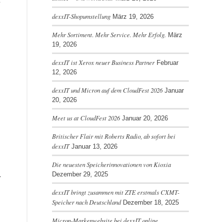
dexxIT-Shopumstellung
März 19, 2026
Mehr Sortiment. Mehr Service. Mehr Erfolg.
März
19, 2026
dexxIT ist Xerox neuer Business Partner
Februar
12, 2026
dexxIT und Micron auf dem CloudFest 2026
Januar
20, 2026
Meet us at CloudFest 2026
Januar 20, 2026
Britischer Flair mit Roberts Radio, ab sofort bei
dexxIT
Januar 13, 2026
Die neuesten Speicherinnovationen von Kioxia
Dezember 29, 2025
-
dexxIT bringt zusammen mit ZTE erstmals CXMT-
Speicher nach Deutschland
Dezember 18, 2025
Micron-Markenwebsite bei dexxIT online