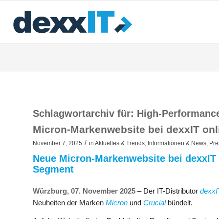
Schlagwortarchiv für:
High-Performanc
Micron-Markenwebsite bei dexxIT onl
/
November 7, 2025
in
Aktuelles & Trends
,
Informationen & News
,
Pre
Neue Micron-Markenwebsite bei dexxIT o
Segment​
Würzburg, 07. November 2025
– Der IT-Distributor
dexxI
Neuheiten der Marken
Micron
und
Crucial
bündelt.