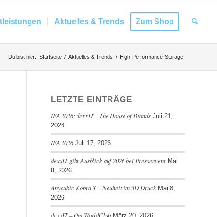
tleistungen
Aktuelles & Trends
Zum Shop
Du bist hier:
Startseite
/
Aktuelles & Trends
/
High-Performance-Storage
LETZTE EINTRÄGE
IFA 2026: dexxIT – The House of Brands
Juli 21,
2026
IFA 2026
Juli 17, 2026
dexxIT gibt Ausblick auf 2026 bei Presseevent
Mai
8, 2026
Anycubic Kobra X – Neuheit im 3D-Druck
Mai 8,
2026
dexxIT – OneWorldClub
März 20, 2026