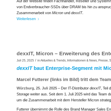
Auf der Website finden Fachhändler, Reseller und System
von Endverbraucher-SSDs über DRAM bis hin zu anspruchsv
Zusammenarbeit von
Micron
und
dexxIT
.​
Weiterlesen
dexxIT, Micron – Erweiterung des En
/
Juli 25, 2025
in
Aktuelles & Trends
,
Informationen & News
,
Presse
,
S
dexxIT
baut Enterprise-Segment mit Mi
Marcel Futterer (links im Bild) tritt dem Team
Würzburg, 25. Juli 2025
– Der IT-Distributor
dexxIT
, Teil
Storage weiter aus. Seit dem 1. Juli 2025 wird das Team du
um die Zusammenarbeit mit dem Hersteller Micron strateg
Futterer übernimmt die Rolle des Brand Manager Sales En