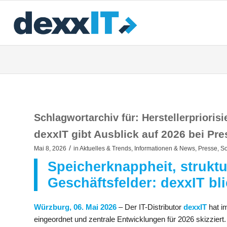
Schlagwortarchiv für:
Herstellerprioris
dexxIT gibt Ausblick auf 2026 bei Pr
/
Mai 8, 2026
in
Aktuelles & Trends
,
Informationen & News
,
Presse
,
So
Speicherknappheit, strukt
Geschäftsfelder: dexxIT bli
Würzburg, 06. Mai 2026
– Der IT-Distributor
dexxIT
hat i
eingeordnet und zentrale Entwicklungen für 2026 skizzier