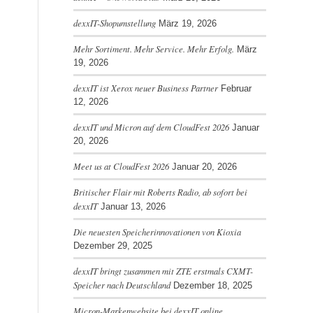
dexxIT-Shopumstellung
März 19, 2026
Mehr Sortiment. Mehr Service. Mehr Erfolg.
März
19, 2026
dexxIT ist Xerox neuer Business Partner
Februar
12, 2026
dexxIT und Micron auf dem CloudFest 2026
Januar
20, 2026
Meet us at CloudFest 2026
Januar 20, 2026
Britischer Flair mit Roberts Radio, ab sofort bei
dexxIT
Januar 13, 2026
Die neuesten Speicherinnovationen von Kioxia
Dezember 29, 2025
dexxIT bringt zusammen mit ZTE erstmals CXMT-
Speicher nach Deutschland
Dezember 18, 2025
Micron-Markenwebsite bei dexxIT online