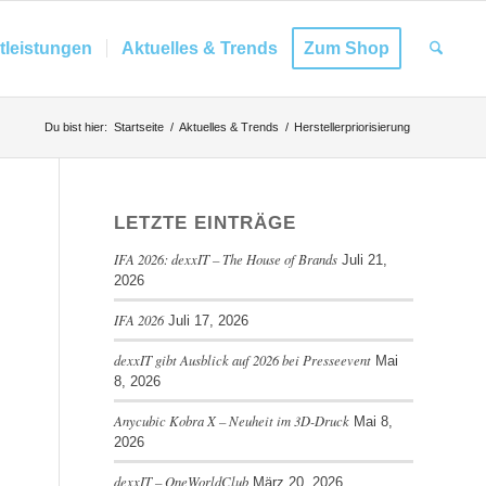
tleistungen
Aktuelles & Trends
Zum Shop
Du bist hier:
Startseite
/
Aktuelles & Trends
/
Herstellerpriorisierung
LETZTE EINTRÄGE
IFA 2026: dexxIT – The House of Brands
Juli 21,
2026
IFA 2026
Juli 17, 2026
dexxIT gibt Ausblick auf 2026 bei Presseevent
Mai
8, 2026
Anycubic Kobra X – Neuheit im 3D-Druck
Mai 8,
2026
dexxIT – OneWorldClub
März 20, 2026