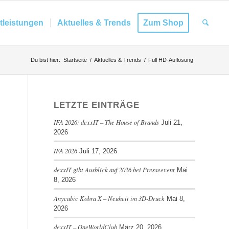
tleistungen
Aktuelles & Trends
Zum Shop
Du bist hier:
Startseite
/
Aktuelles & Trends
/
Full HD-Auflösung
LETZTE EINTRÄGE
IFA 2026: dexxIT – The House of Brands
Juli 21,
2026
IFA 2026
Juli 17, 2026
dexxIT gibt Ausblick auf 2026 bei Presseevent
Mai
8, 2026
Anycubic Kobra X – Neuheit im 3D-Druck
Mai 8,
2026
dexxIT – OneWorldClub
März 20, 2026