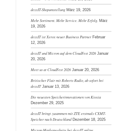
dexxIT-Shopumstellung
März 19, 2026
Mehr Sortiment. Mehr Service. Mehr Erfolg.
März
19, 2026
dexxIT ist Xerox neuer Business Partner
Februar
12, 2026
dexxIT und Micron auf dem CloudFest 2026
Januar
20, 2026
Meet us at CloudFest 2026
Januar 20, 2026
Britischer Flair mit Roberts Radio, ab sofort bei
dexxIT
Januar 13, 2026
Die neuesten Speicherinnovationen von Kioxia
Dezember 29, 2025
dexxIT bringt zusammen mit ZTE erstmals CXMT-
Speicher nach Deutschland
Dezember 18, 2025
Micron-Markenwebsite bei dexxIT online