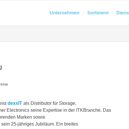
Unternehmen
Sortiment
Diens
g
resse
eist
dexxIT
als Distributor für Storage,
er Electronics seine Expertise in der ITKBranche. Das
ührenden Marken sowie
r sein 25-jähriges Jubiläum. Ein breites