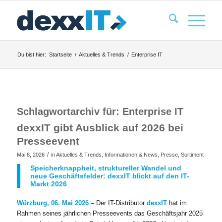
Du bist hier:
Startseite
/
Aktuelles & Trends
/
Enterprise IT
Schlagwortarchiv für:
Enterprise IT
dexxIT gibt Ausblick auf 2026 bei
Presseevent
/
Mai 8, 2026
in
Aktuelles & Trends
,
Informationen & News
,
Presse
,
Sortiment
Speicherknappheit, struktureller Wandel und
neue Geschäftsfelder: dexxIT blickt auf den IT-
Markt 2026
Würzburg, 06. Mai 2026
– Der IT-Distributor
dexxIT
hat im
Rahmen seines jährlichen Presseevents das Geschäftsjahr 2025