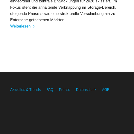
eingeordnet und zentrale Entwicklungen für 2026 skizziert. Im
Fokus steht die anhaltende Verknappung im Storage-Bereich,
steigende Preise sowie eine strukturelle Verschiebung hin zu
Enterprise-getriebenen Märkten.
Weiterlesen
Aktuelles & Trends
FAQ
Presse
Datenschutz
AGB