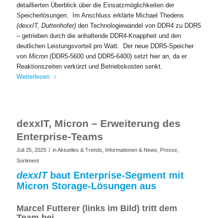
detaillierten Überblick über die Einsatzmöglichkeiten der
Speicherlösungen. ​ Im Anschluss erklärte Michael Thedens
(dexxIT, Duttenhofer)
den Technologiewandel von DDR4 zu DDR5
– getrieben durch die anhaltende DDR4-Knappheit und den
deutlichen Leistungsvorteil pro Watt. ​ Der neue DDR5-Speicher
von
Micron
(DDR5-5600 und DDR5-6400) setzt hier an, da er
Reaktionszeiten verkürzt und Betriebskosten senkt. ​
Weiterlesen
dexxIT, Micron – Erweiterung des
Enterprise-Teams
/
Juli 25, 2025
in
Aktuelles & Trends
,
Informationen & News
,
Presse
,
Sortiment
dexxIT
baut Enterprise-Segment mit
Micron Storage-Lösungen aus
Marcel Futterer (links im Bild) tritt dem
Team bei