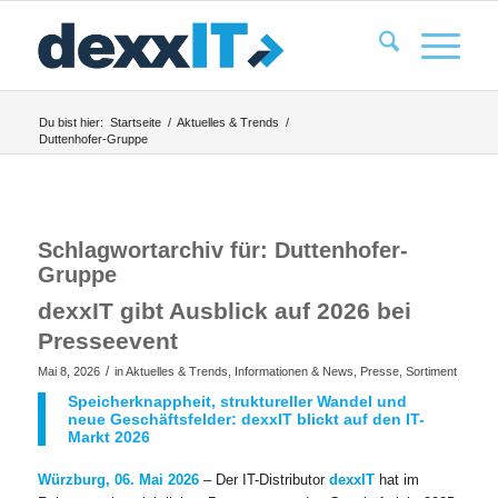
Du bist hier:
Startseite
/
Aktuelles & Trends
/
Duttenhofer-Gruppe
Schlagwortarchiv für:
Duttenhofer-
Gruppe
dexxIT gibt Ausblick auf 2026 bei
Presseevent
/
Mai 8, 2026
in
Aktuelles & Trends
,
Informationen & News
,
Presse
,
Sortiment
Speicherknappheit, struktureller Wandel und
neue Geschäftsfelder: dexxIT blickt auf den IT-
Markt 2026
Würzburg, 06. Mai 2026
– Der IT-Distributor
dexxIT
hat im