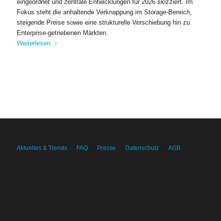
eingeordnet und zentrale Entwicklungen für 2026 skizziert. Im
Fokus steht die anhaltende Verknappung im Storage-Bereich,
steigende Preise sowie eine strukturelle Verschiebung hin zu
Enterprise-getriebenen Märkten.
Weiterlesen
Aktuelles & Trends
FAQ
Presse
Datenschutz
AGB