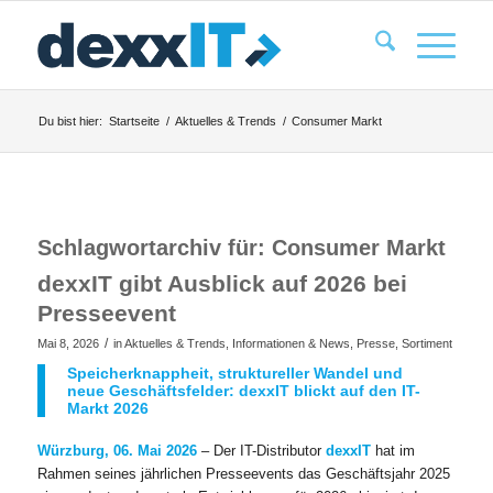
Du bist hier:
Startseite
/
Aktuelles & Trends
/
Consumer Markt
Schlagwortarchiv für:
Consumer Markt
dexxIT gibt Ausblick auf 2026 bei
Presseevent
/
Mai 8, 2026
in
Aktuelles & Trends
,
Informationen & News
,
Presse
,
Sortiment
Speicherknappheit, struktureller Wandel und
neue Geschäftsfelder: dexxIT blickt auf den IT-
Markt 2026
Würzburg, 06. Mai 2026
– Der IT-Distributor
dexxIT
hat im
Rahmen seines jährlichen Presseevents das Geschäftsjahr 2025