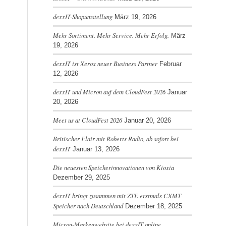
dexxIT-Shopumstellung
März 19, 2026
Mehr Sortiment. Mehr Service. Mehr Erfolg.
März
19, 2026
dexxIT ist Xerox neuer Business Partner
Februar
12, 2026
dexxIT und Micron auf dem CloudFest 2026
Januar
20, 2026
Meet us at CloudFest 2026
Januar 20, 2026
Britischer Flair mit Roberts Radio, ab sofort bei
dexxIT
Januar 13, 2026
Die neuesten Speicherinnovationen von Kioxia
Dezember 29, 2025
dexxIT bringt zusammen mit ZTE erstmals CXMT-
Speicher nach Deutschland
Dezember 18, 2025
Micron-Markenwebsite bei dexxIT online