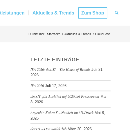
tleistungen
Aktuelles & Trends
Zum Shop
Du bist hier:
Startseite
/
Aktuelles & Trends
/
CloudFest
LETZTE EINTRÄGE
IFA 2026: dexxIT – The House of Brands
Juli 21,
2026
IFA 2026
Juli 17, 2026
dexxIT gibt Ausblick auf 2026 bei Presseevent
Mai
8, 2026
Anycubic Kobra X – Neuheit im 3D-Druck
Mai 8,
2026
dexxIT – OneWorldClub
März 20, 2026