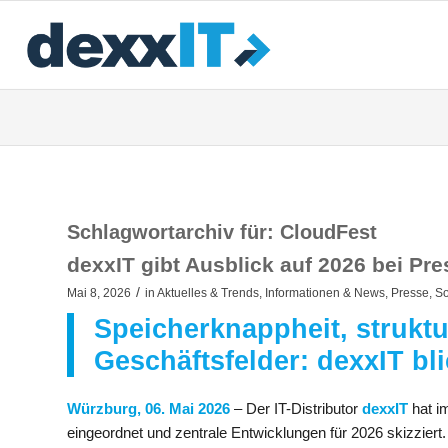
Schlagwortarchiv für:
CloudFest
dexxIT gibt Ausblick auf 2026 bei Pr
/
Mai 8, 2026
in
Aktuelles & Trends
,
Informationen & News
,
Presse
,
So
Speicherknappheit, strukt
Geschäftsfelder: dexxIT bli
Würzburg, 06. Mai 2026
– Der IT-Distributor
dexxIT
hat i
eingeordnet und zentrale Entwicklungen für 2026 skizzier