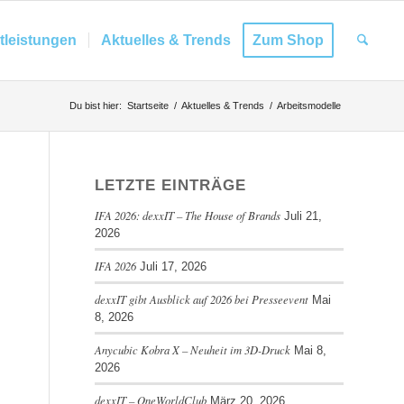
tleistungen
Aktuelles & Trends
Zum Shop
Du bist hier:
Startseite
/
Aktuelles & Trends
/
Arbeitsmodelle
LETZTE EINTRÄGE
IFA 2026: dexxIT – The House of Brands
Juli 21,
2026
IFA 2026
Juli 17, 2026
dexxIT gibt Ausblick auf 2026 bei Presseevent
Mai
8, 2026
Anycubic Kobra X – Neuheit im 3D-Druck
Mai 8,
2026
dexxIT – OneWorldClub
März 20, 2026