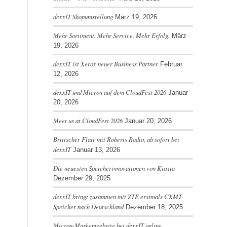
dexxIT-Shopumstellung
März 19, 2026
Mehr Sortiment. Mehr Service. Mehr Erfolg.
März
19, 2026
dexxIT ist Xerox neuer Business Partner
Februar
12, 2026
dexxIT und Micron auf dem CloudFest 2026
Januar
20, 2026
Meet us at CloudFest 2026
Januar 20, 2026
Britischer Flair mit Roberts Radio, ab sofort bei
dexxIT
Januar 13, 2026
Die neuesten Speicherinnovationen von Kioxia
Dezember 29, 2025
dexxIT bringt zusammen mit ZTE erstmals CXMT-
Speicher nach Deutschland
Dezember 18, 2025
Micron-Markenwebsite bei dexxIT online