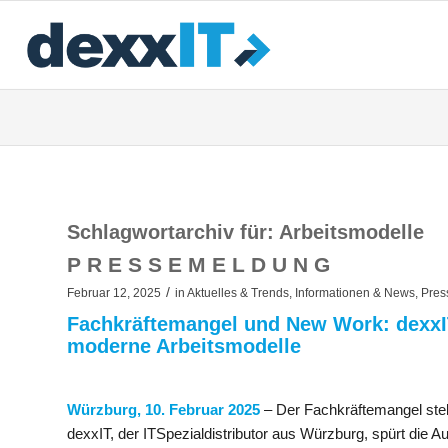
Schlagwortarchiv für:
Arbeitsmodelle
P R E S S E M E L D U N G
/
Februar 12, 2025
in
Aktuelles & Trends
,
Informationen & News
,
Pres
Fachkräftemangel und New Work: dexxIT
moderne Arbeitsmodelle
Würzburg, 10. Februar 2025
– Der Fachkräftemangel stel
dexxIT, der ITSpezialdistributor aus Würzburg, spürt die A