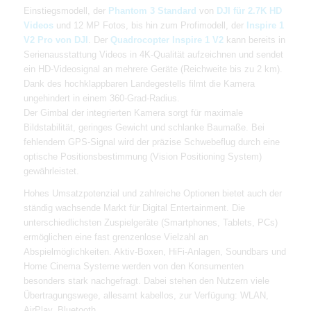
Einstiegsmodell, der
Phantom 3 Standard
von
DJI für 2.7K HD
Videos
und 12 MP Fotos, bis hin zum Profimodell, der
Inspire 1
V2 Pro von DJI
. Der
Quadrocopter Inspire 1 V2
kann bereits in
Serienausstattung Videos in 4K-Qualität aufzeichnen und sendet
ein HD-Videosignal an mehrere Geräte (Reichweite bis zu 2 km).
Dank des hochklappbaren Landegestells filmt die Kamera
ungehindert in einem 360-Grad-Radius.
Der Gimbal der integrierten Kamera sorgt für maximale
Bildstabilität, geringes Gewicht und schlanke Baumaße. Bei
fehlendem GPS-Signal wird der präzise Schwebeflug durch eine
optische Positionsbestimmung (Vision Positioning System)
gewährleistet.
Hohes Umsatzpotenzial und zahlreiche Optionen bietet auch der
ständig wachsende Markt für Digital Entertainment. Die
unterschiedlichsten Zuspielgeräte (Smartphones, Tablets, PCs)
ermöglichen eine fast grenzenlose Vielzahl an
Abspielmöglichkeiten. Aktiv-Boxen, HiFi-Anlagen, Soundbars und
Home Cinema Systeme werden von den Konsumenten
besonders stark nachgefragt. Dabei stehen den Nutzern viele
Übertragungswege, allesamt kabellos, zur Verfügung: WLAN,
AirPlay, Bluetooth.