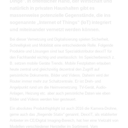
Dinge“. In öffentlicher Hand, der Wirtschaft und
natürlich in privaten Haushalten gibt es
massenweise potenzielle Gegenstände, die ins
sogenannte „Internet of Things“ (IoT) integriert
und miteinander vernetzt werden können.
Bei dieser Vernetzung und Digitalisierung spielen Sicherheit,
Schnelligkeit und Mobilität eine entscheidende Rolle. Folgende
Produkte und Lösungen sind laut Spezialdistributor dexxIT für
den Fachhandel wichtig und unerlässlich: Im Speicherbereich z.
B. setzen mobile Geräte Trends. Mobile Festplatten erlauben
heute zentral und gleichzeitig dezentral den Zugriff auf
persönliche Dokumente, Bilder und Videos. Daheim wird der
Router immer mehr zur Schaltzentrale. Er ist Dreh- und
Angelpunkt rund um die Heimvernetzung. TV-Gerät, Audio-
Anlagen, Heizung etc. aber auch persönliche Daten wie eben
Bilder und Videos werden hier gesteuert.
Ein absolutes Produkthighlight ist auch 2016 die Kamera-Drohne,
gerne auch das „fliegende Stativ“ genannt. DexxIT, als etablierter
Anbieter im CE/Digital Imaging-Bereich, hat hier eine Vielzahl von
Modellen verschiedener Hersteller im Sortiment. Vom