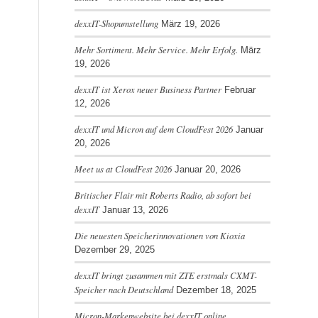
dexxIT-Shopumstellung
März 19, 2026
Mehr Sortiment. Mehr Service. Mehr Erfolg.
März
19, 2026
dexxIT ist Xerox neuer Business Partner
Februar
12, 2026
dexxIT und Micron auf dem CloudFest 2026
Januar
20, 2026
Meet us at CloudFest 2026
Januar 20, 2026
Britischer Flair mit Roberts Radio, ab sofort bei
dexxIT
Januar 13, 2026
Die neuesten Speicherinnovationen von Kioxia
Dezember 29, 2025
dexxIT bringt zusammen mit ZTE erstmals CXMT-
Speicher nach Deutschland
Dezember 18, 2025
Micron-Markenwebsite bei dexxIT online