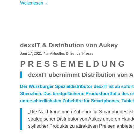
Weiterlesen
dexxIT & Distribution von Aukey
/
Juni 17, 2021
in
Aktuelles & Trends
,
Presse
P R E S S E M E L D U N G
dexxIT übernimmt Distribution von 
Der Würzburger Spezialdistributor dexxIT ist ab sofor
Shenzhen. Das breitgefächerte Produktportfolio des 
unterschiedlichsten Zubehöre für Smartphones, Table
„Die Nachfrage nach Zubehör für Smartphones ist
strategischer Distributor von Aukey unseren Hande
stylischer Produkte zu attraktiven Preisen anbieten