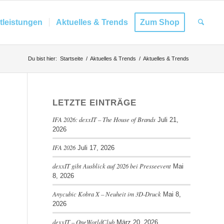
tleistungen
Aktuelles & Trends
Zum Shop
Du bist hier:
Startseite
/
Aktuelles & Trends
/
Aktuelles & Trends
LETZTE EINTRÄGE
IFA 2026: dexxIT – The House of Brands
Juli 21,
2026
IFA 2026
Juli 17, 2026
dexxIT gibt Ausblick auf 2026 bei Presseevent
Mai
8, 2026
Anycubic Kobra X – Neuheit im 3D-Druck
Mai 8,
2026
dexxIT – OneWorldClub
März 20, 2026