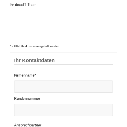
Ihr dexxIT Team
* = Pflichtfeld, muss ausgefüllt werden
Ihr Kontaktdaten
Bitte
Firmenname*
lassen
Sie
dieses
Feld
Kundennummer
leer.
Ansprechpartner