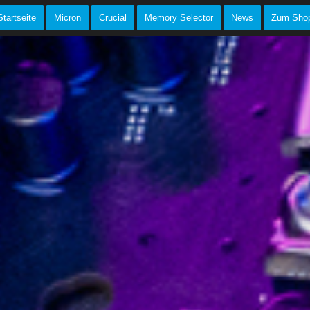
Startseite
Micron
Crucial
Memory Selector
News
Zum Sho