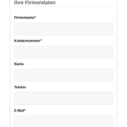
Ihre Firmendaten
Bitte
Firmenname*
lassen
Sie
dieses
Feld
Kundennummer*
leer.
Name
Telefon
E-Mail*