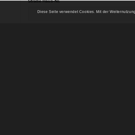
Straße Haus-Nr.
Diese Seite verwendet Cookies. Mit der Weiternutzun
Postleitzahl
Handy-Nummer*
E-Mail*
Ansprechpartner
Vorname*