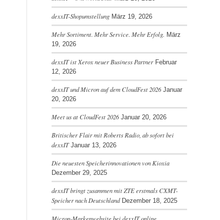
dexxIT-Shopumstellung
März 19, 2026
Mehr Sortiment. Mehr Service. Mehr Erfolg.
März
19, 2026
dexxIT ist Xerox neuer Business Partner
Februar
12, 2026
dexxIT und Micron auf dem CloudFest 2026
Januar
20, 2026
Meet us at CloudFest 2026
Januar 20, 2026
Britischer Flair mit Roberts Radio, ab sofort bei
dexxIT
Januar 13, 2026
Die neuesten Speicherinnovationen von Kioxia
Dezember 29, 2025
dexxIT bringt zusammen mit ZTE erstmals CXMT-
Speicher nach Deutschland
Dezember 18, 2025
Micron-Markenwebsite bei dexxIT online