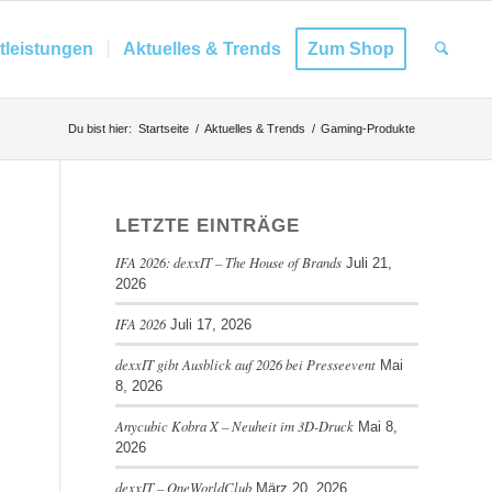
tleistungen
Aktuelles & Trends
Zum Shop
Du bist hier:
Startseite
/
Aktuelles & Trends
/
Gaming-Produkte
LETZTE EINTRÄGE
IFA 2026: dexxIT – The House of Brands
Juli 21,
2026
IFA 2026
Juli 17, 2026
dexxIT gibt Ausblick auf 2026 bei Presseevent
Mai
8, 2026
Anycubic Kobra X – Neuheit im 3D-Druck
Mai 8,
2026
dexxIT – OneWorldClub
März 20, 2026